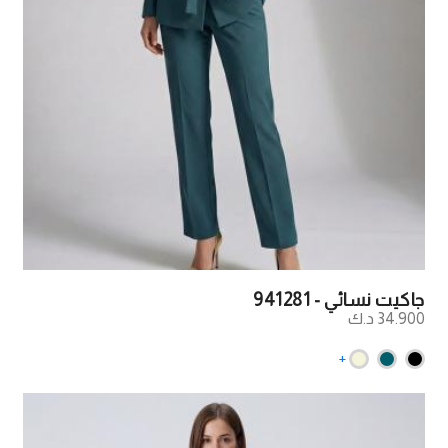
جاكيت نسائي - 941281
34.900 د.ك
+