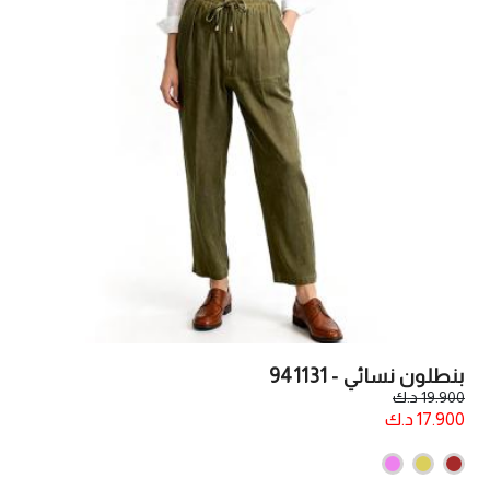
بنطلون نسائي - 941131
19.900 د.ك
17.900 د.ك