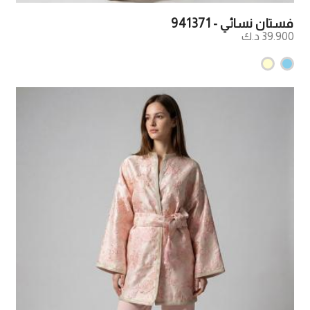
فستان نسائي - 941371
39.900 د.ك