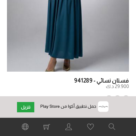
فستان نسائي - 941289
29.900 د.ك
+
حمل تطبيق أكوا من Play Store
تنزيل