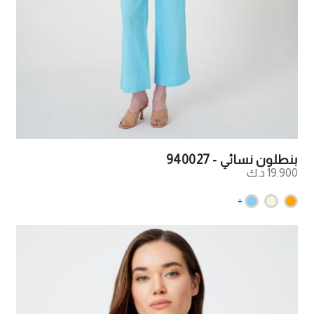
بنطلون نسائي - 940027
19.900 د.ك
+