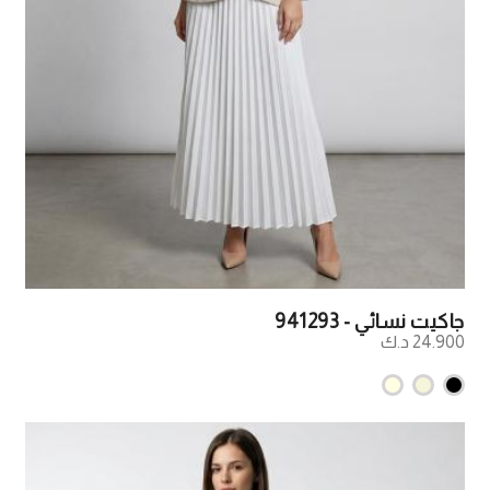
جاكيت نسائي - 941293
24.900 د.ك