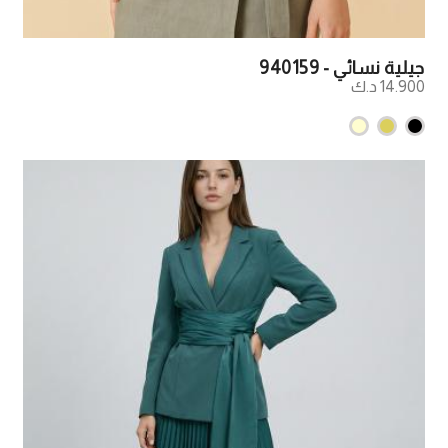
جيلية نسائي - 940159
14.900 د.ك