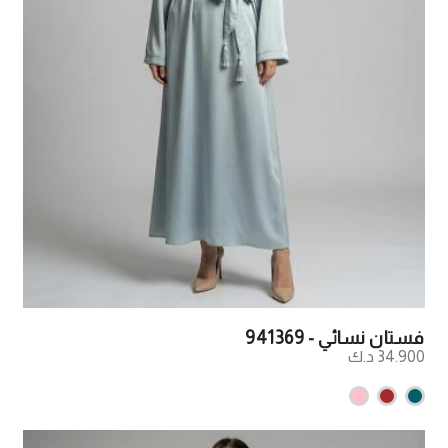
فستان نسائي - 941369
34.900 د.ك