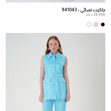
جاكيت نسائي - 941043
34.900 د.ك