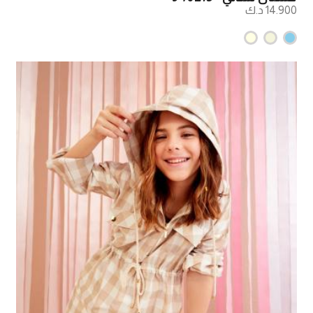
14.900 د.ك