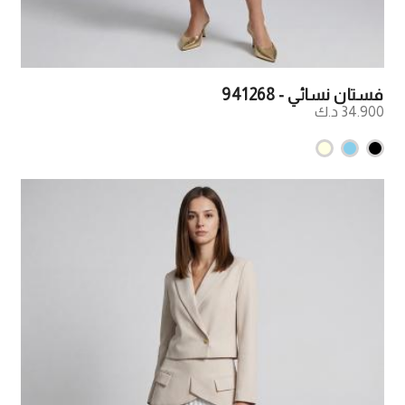
فستان نسائي - 941268
34.900 د.ك