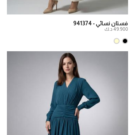
فستان نسائي - 941374
49.900 د.ك