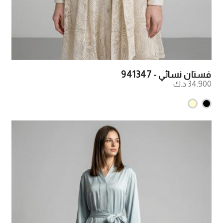
فستان نسائي - 941347
34.900 د.ك