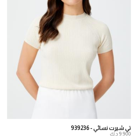
تي شيرت نسائي - 939236
9.900 د.ك