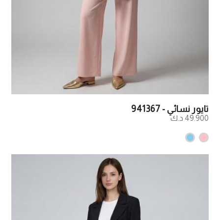
تايور نسائي - 941367
49.900 د.ك