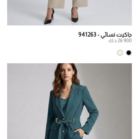
جاكيت نسائي - 941263
26.900 د.ك