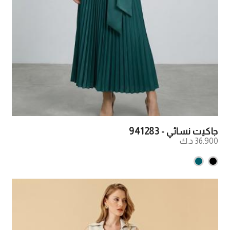
جاكيت نسائي - 941283
36.900 د.ك