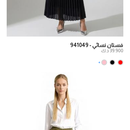
فستان نسائي - 941049
39.900 د.ك
+