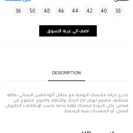
36
50
48
46
44
42
40
38
اضف الي عربة التسوق
DESCRIPTION
جددي خزانة ملابسك اليومية مع بنطال أكوا فاشن النسائي بقصّة
منتظمة، مصمم ليوفر لك الراحة، والأناقة، والتنوع. مصنوع من
قماش عالي الجودة ليمنحك قصّة جذابة تناسب الإطلالات الكاجوال،
العمل، أو المناسبات شبه الرسمية.