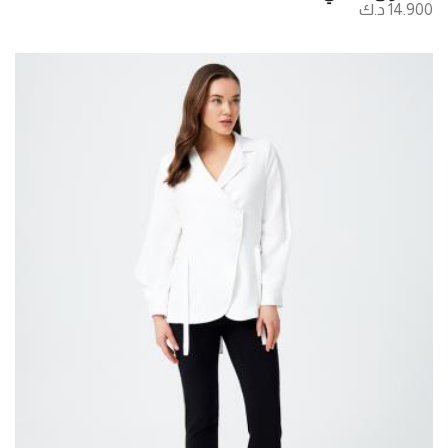
14.900 د.ك