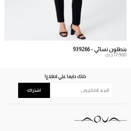
بنطلون نسائي - 939266
17.900 د.ك
خلك دايما علي اطلاع!
اشتراك