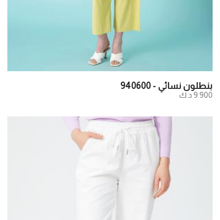
بنطلون نسائي - 940600
9.900 د.ك