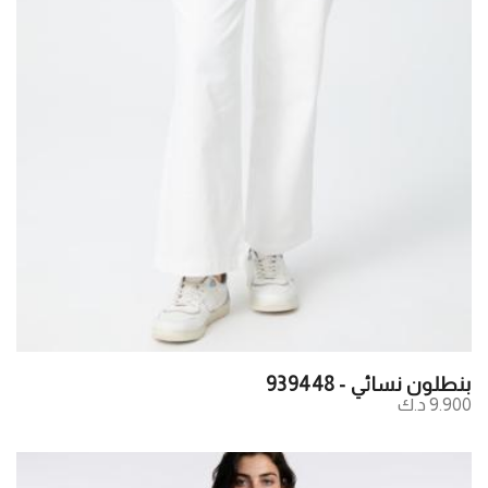
بنطلون نسائي - 939448
9.900 د.ك