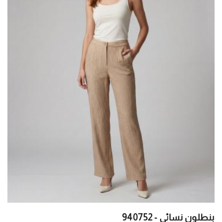
بنطلون نسائي - 940752