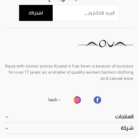
اشتراك
Aqua with stores across Kuwait it has been a beacon of success
for over 17 years as a retailer of quality women fashion clothing
and casual wear.
~ تابعنا
المنتجات
شركة