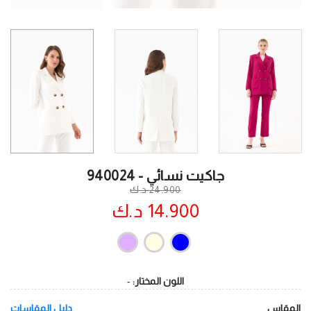
جاكيت نسائي - 940024
24.900 د.ك
14.900 د.ك
اللون المختار:
-
المقاس
دليل المقاسات