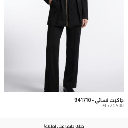
جاكيت نسائي - 941710
24.900 د.ك
خلك دايما علي اطلاع!