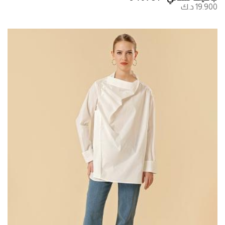
19.900 د.ك