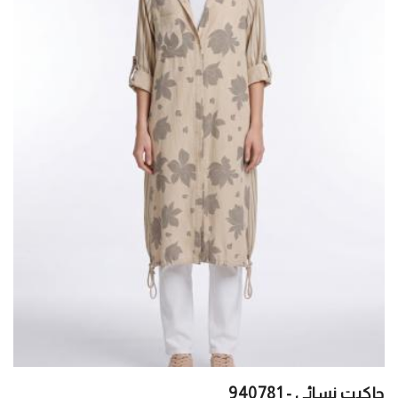
جاكيت نسائي - 940781