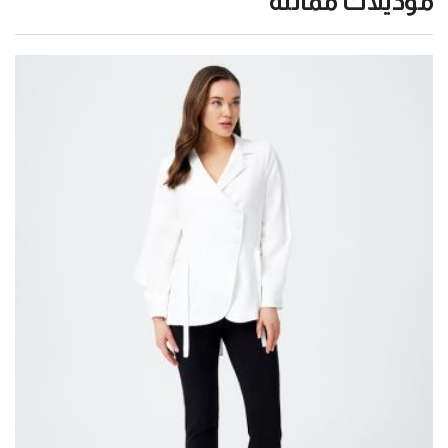
موديلات مماثلة