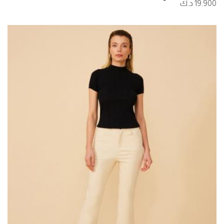
19.900 د.ك