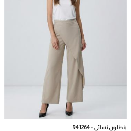
بنطلون نسائي - 941264