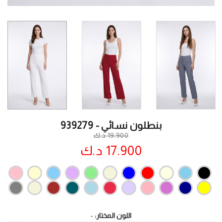
بنطلون نسائي - 939279
19.900 د.ك
17.900 د.ك
اللون المختار:
-