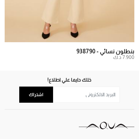
بنطلون نسائي - 938790
7.900 د.ك
خلك دايما علي اطلاع!
اشتراك