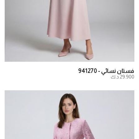
فستان نسائي - 941270
29.900 د.ك