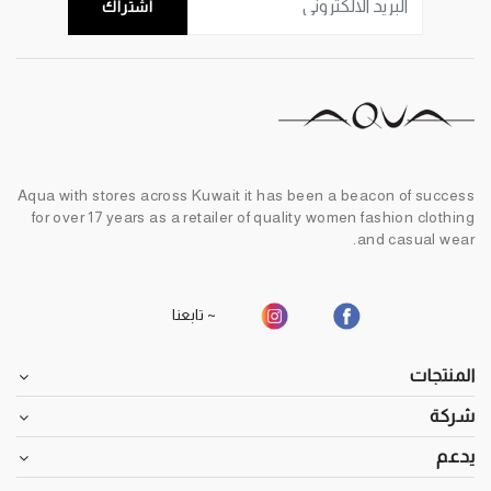
اشتراك
Aqua with stores across Kuwait it has been a beacon of success
for over 17 years as a retailer of quality women fashion clothing
and casual wear.
~ تابعنا
المنتجات
شركة
يدعم