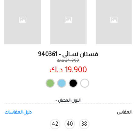
فستان نسائي - 940361
24.900 د.ك
19.900 د.ك
اللون المختار:
-
المقاس
دليل المقاسات
42
40
38