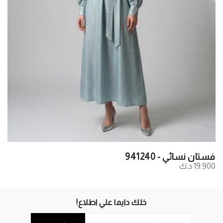
فستان نسائي - 941240
19.900 د.ك
خلك دايما علي اطلاع!