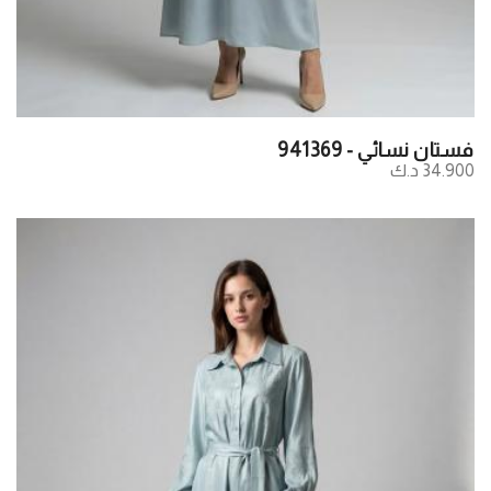
فستان نسائي - 941369
34.900 د.ك