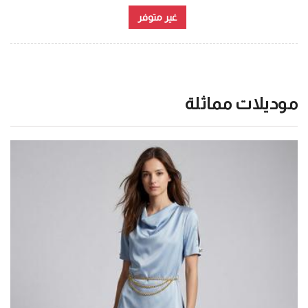
غير متوفر
موديلات مماثلة