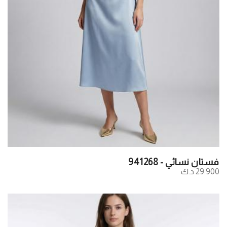
فستان نسائي - 941268
29.900 د.ك