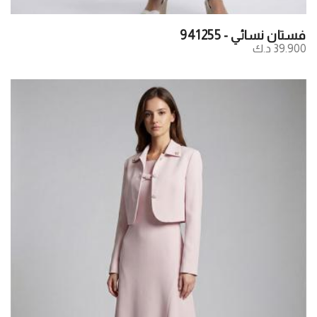
فستان نسائي - 941255
39.900 د.ك