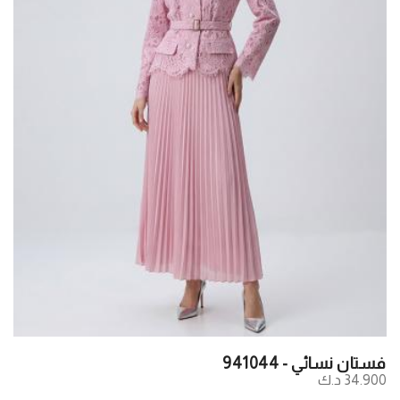
فستان نسائي - 941044
34.900 د.ك