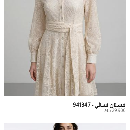
فستان نسائي - 941347
29.900 د.ك