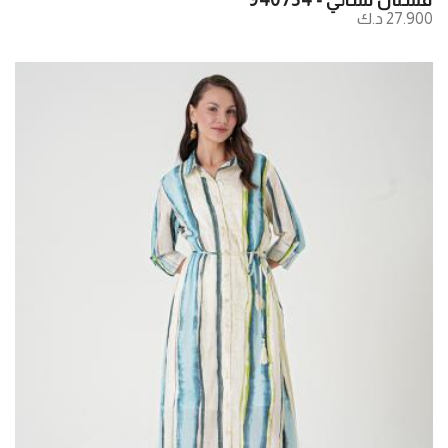
27.900 د.ك