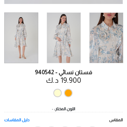
فستان نسائي - 940542
19.900 د.ك
اللون المختار:
-
المقاس
دليل المقاسات