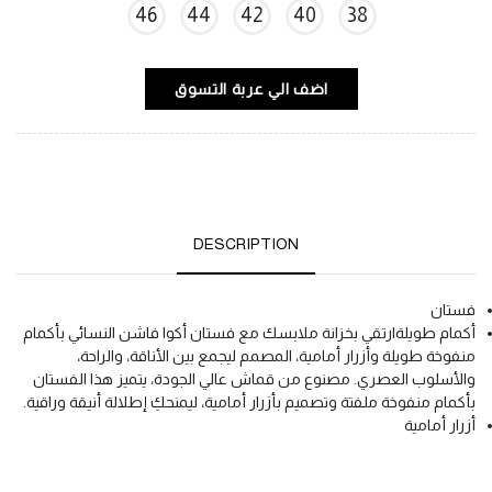
46
44
42
40
38
اضف الي عربة التسوق
DESCRIPTION
فستان
أكمام طويلةارتقي بخزانة ملابسك مع فستان أكوا فاشن النسائي بأكمام
منفوخة طويلة وأزرار أمامية، المصمم ليجمع بين الأناقة، والراحة،
والأسلوب العصري. مصنوع من قماش عالي الجودة، يتميز هذا الفستان
بأكمام منفوخة ملفتة وتصميم بأزرار أمامية، ليمنحكِ إطلالة أنيقة وراقية.
أزرار أمامية