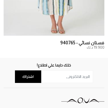
فستان نسائي - 940765
19.900 د.ك
خلك دايما علي اطلاع!
اشتراك