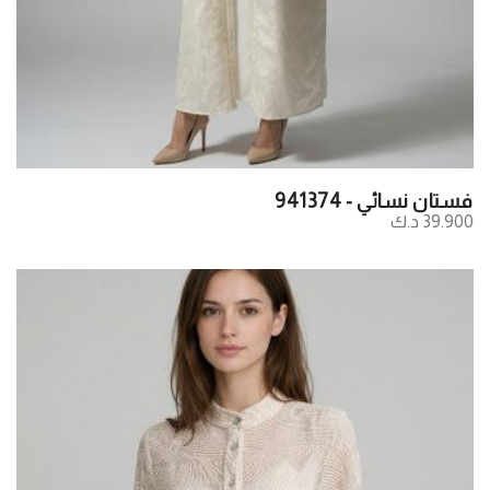
فستان نسائي - 941374
39.900 د.ك