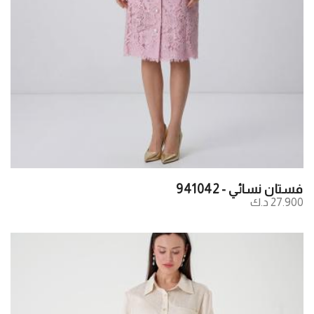
فستان نسائي - 941042
27.900 د.ك