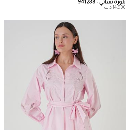
بلوزة نسائي - 941288
14.900 د.ك