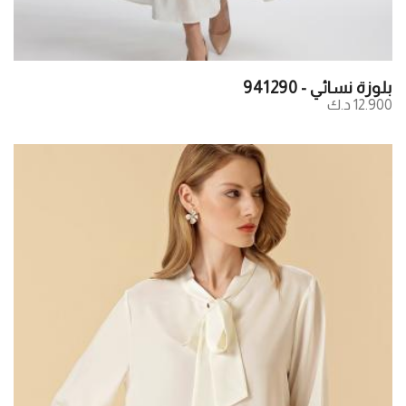
بلوزة نسائي - 941290
12.900 د.ك