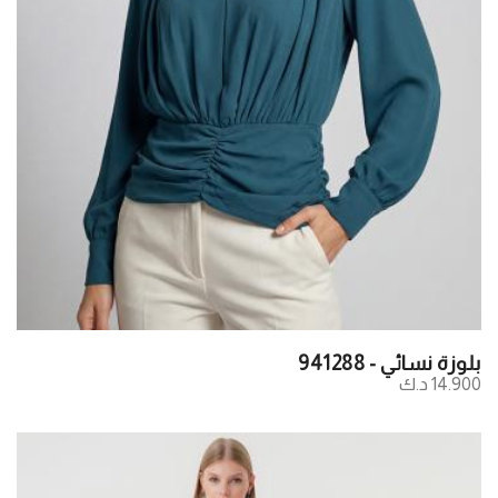
بلوزة نسائي - 941288
14.900 د.ك