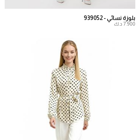
بلوزة نسائي - 939052
7.900 د.ك