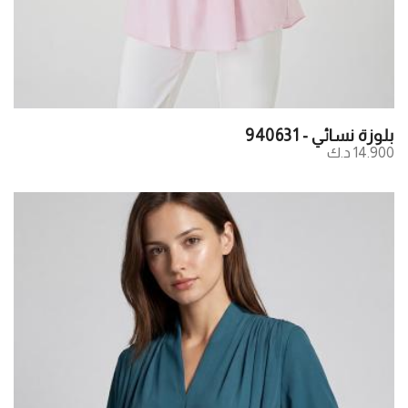
بلوزة نسائي - 940631
14.900 د.ك