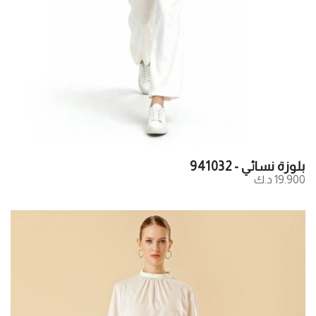
بلوزة نسائي - 941032
19.900 د.ك