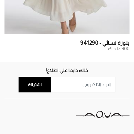
بلوزة نسائي - 941290
12.900 د.ك
خلك دايما علي اطلاع!
اشتراك