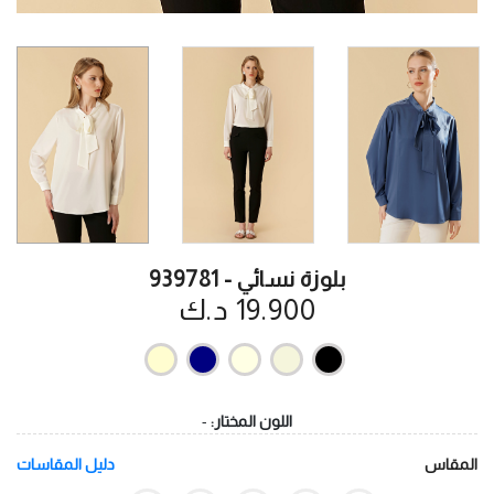
بلوزة نسائي - 939781
19.900 د.ك
اللون المختار:
-
المقاس
دليل المقاسات