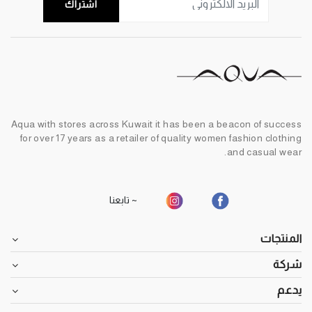
اشتراك
Aqua with stores across Kuwait it has been a beacon of success
for over 17 years as a retailer of quality women fashion clothing
and casual wear.
~ تابعنا
المنتجات
شركة
يدعم