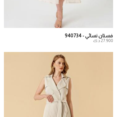
فستان نسائي - 940734
27.900 د.ك