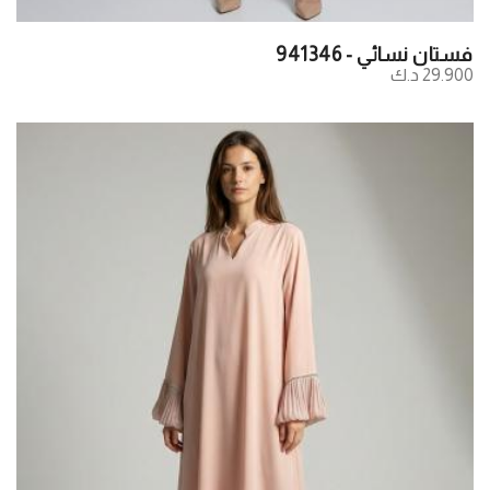
فستان نسائي - 941346
29.900 د.ك