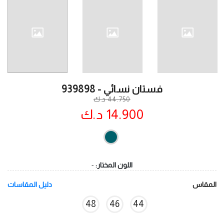
فستان نسائي - 939898
44.750 د.ك
14.900 د.ك
اللون المختار:
-
المقاس
دليل المقاسات
48
46
44