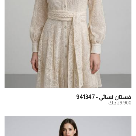
فستان نسائي - 941347
29.900 د.ك