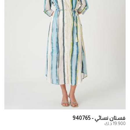
فستان نسائي - 940765
19.900 د.ك