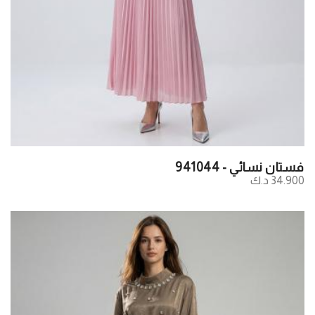
فستان نسائي - 941044
34.900 د.ك