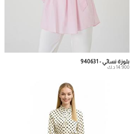
بلوزة نسائي - 940631
14.900 د.ك