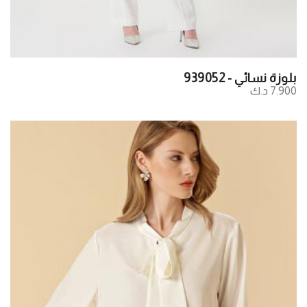
بلوزة نسائي - 939052
7.900 د.ك