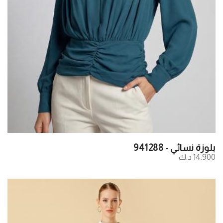
بلوزة نسائي - 941288
14.900 د.ك