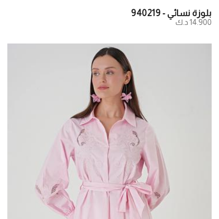
بلوزة نسائي - 940219
14.900 د.ك