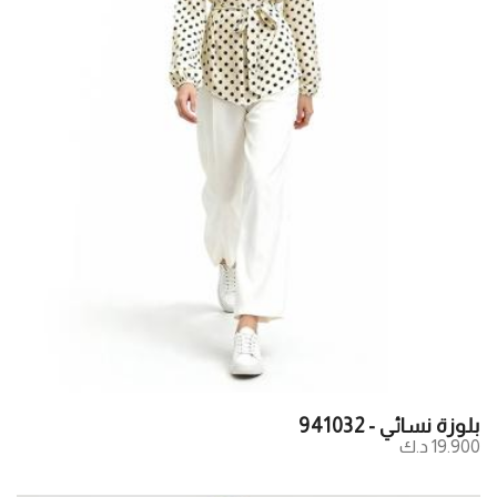
بلوزة نسائي - 941032
19.900 د.ك