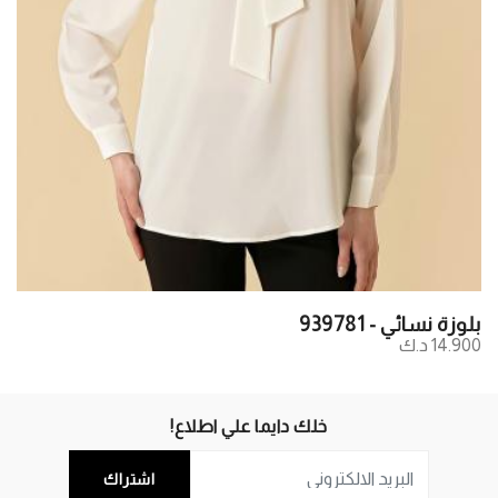
بلوزة نسائي - 939781
14.900 د.ك
خلك دايما علي اطلاع!
اشتراك