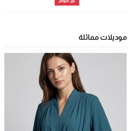
غير متوفر
موديلات مماثلة