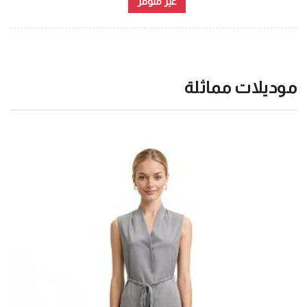
غير متوفر
موديلات مماثلة