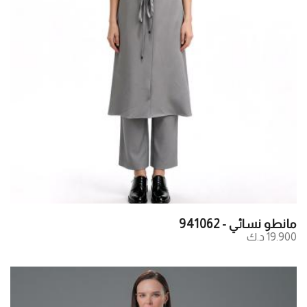
مانطو نسائي - 941062
19.900 د.ك