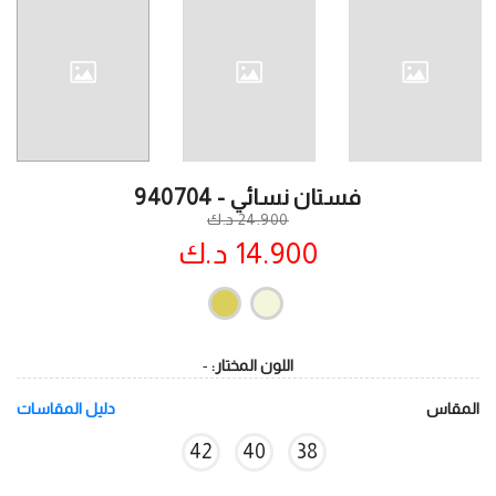
فستان نسائي - 940704
24.900 د.ك
14.900 د.ك
اللون المختار:
-
المقاس
دليل المقاسات
42
40
38