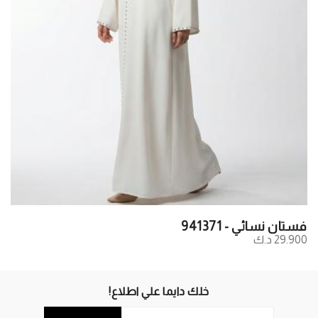
فستان نسائي - 941371
29.900 د.ك
خلك دايما علي اطلاع!