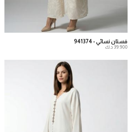
فستان نسائي - 941374
39.900 د.ك