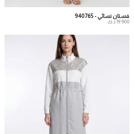
فستان نسائي - 940765
19.900 د.ك