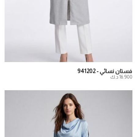
فستان نسائي - 941202
16.900 د.ك