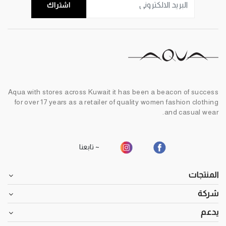
اشتراك
Aqua with stores across Kuwait it has been a beacon of success
for over 17 years as a retailer of quality women fashion clothing
and casual wear.
~ تابعنا
المنتجات
شركة
يدعم