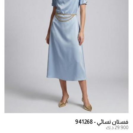
فستان نسائي - 941268
29.900 د.ك