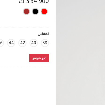
34.900 د.ك
المقاس
6
44
42
40
38
غير متوفر