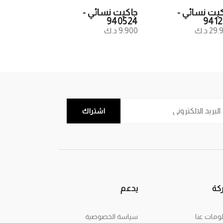
يت نسائي -
جاكيت نسائي -
940524
9412
2 د.ك
9.900 د.ك
اشتراك
كة
يدعم
ومات عنا
سياسة الخصوصية