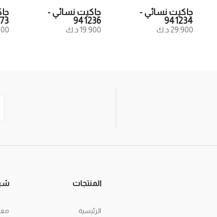
جاكيت نسائي -
جاكيت نسائي -
جاك
73
941236
941234
29.900 د.ك
19.900 د.ك
9.900
المنتجات
شر
الرئيسية
معل