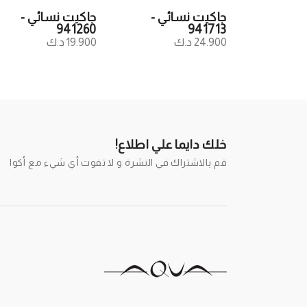
جاكيت نسائي -
جاكيت نسائي -
941260
941713
24.900 د.ك
19.900 د.ك
خلك دايما علي اطلاع!
قم بالاشتراك في النشرة و لا تفوت أي شيء مع أكوا