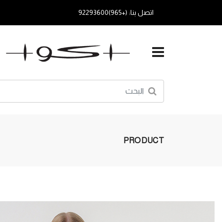
اتصل بنا: (+965)92293600
PRODUCT