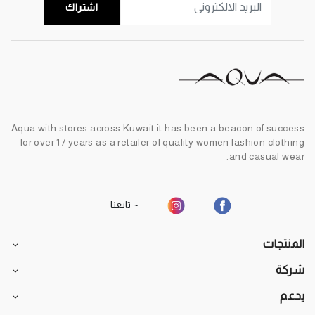
اشتراك
Aqua with stores across Kuwait it has been a beacon of success
for over 17 years as a retailer of quality women fashion clothing
and casual wear.
~ تابعنا
المنتجات
شركة
يدعم