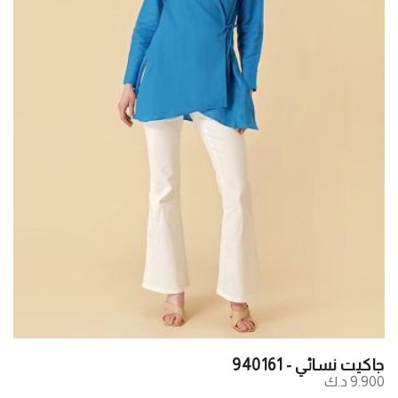
جاكيت نسائي - 940161
9.900 د.ك