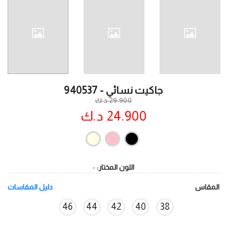
جاكيت نسائي - 940537
29.900 د.ك
24.900 د.ك
اللون المختار:
-
المقاس
دليل المقاسات
46
44
42
40
38