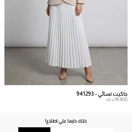
جاكيت نسائي - 941293
19.900 د.ك
خلك دايما علي اطلاع!