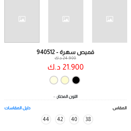
قميص سهرة - 940512
24.900 د.ك
21.900 د.ك
اللون المختار:
-
المقاس
دليل المقاسات
44
42
40
38