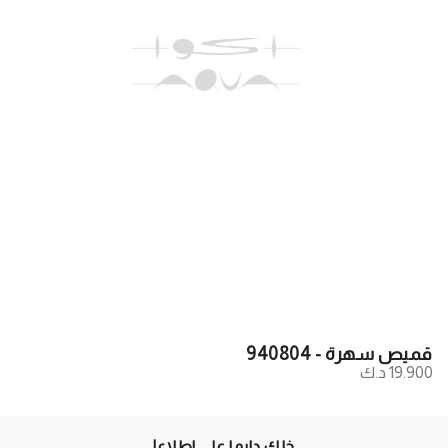
قميص سهرة - 940804
19.900 د.ك
خلك دايما علي اطلاع!