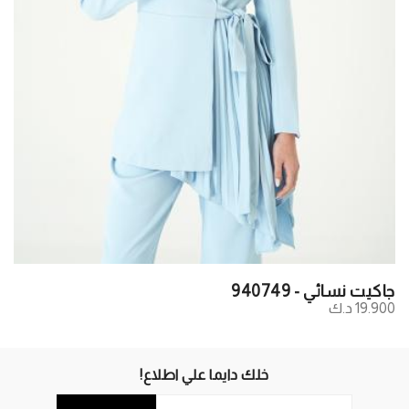
جاكيت نسائي - 940749
19.900 د.ك
خلك دايما علي اطلاع!