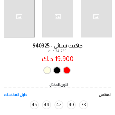
جاكيت نسائي - 940325
34.750 د.ك
19.900 د.ك
اللون المختار:
-
المقاس
دليل المقاسات
46
44
42
40
38