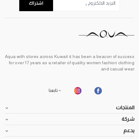
اشتراك
Aqua with stores across Kuwait it has been a beacon of success
for over 17 years as a retailer of quality women fashion clothing
and casual wear.
~ تابعنا
المنتجات
شركة
يدعم