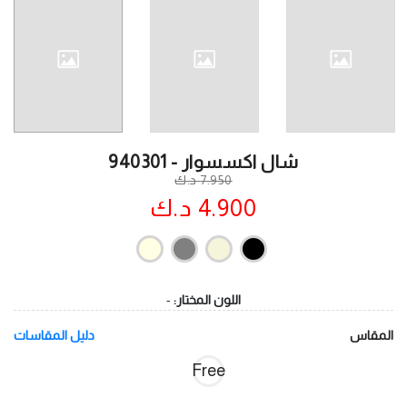
شال اكسسوار - 940301
7.950 د.ك
4.900 د.ك
اللون المختار:
-
المقاس
دليل المقاسات
Free