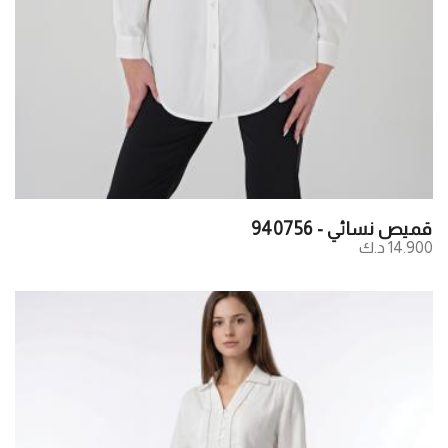
قميص نسائي - 940756
14.900 د.ك