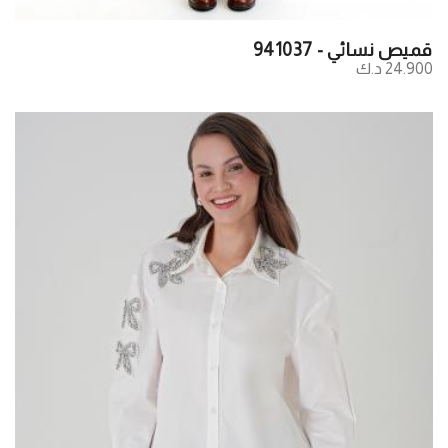
قميص نسائي - 941037
24.900 د.ك