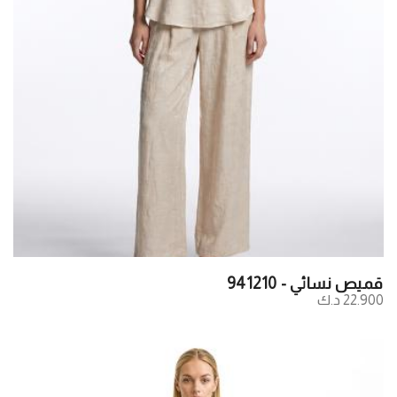
قميص نسائي - 941210
22.900 د.ك