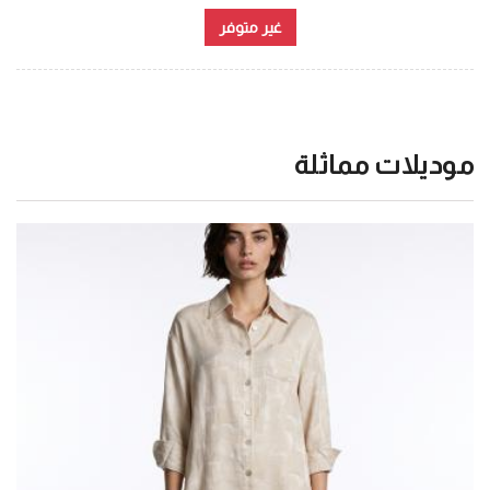
غير متوفر
موديلات مماثلة