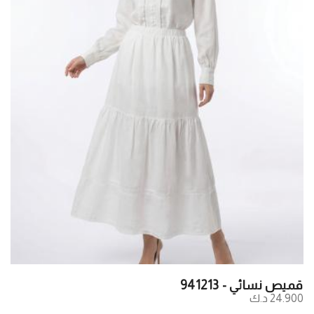
قميص نسائي - 941213
24.900 د.ك