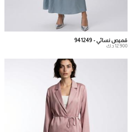
قميص نسائي - 941249
12.900 د.ك