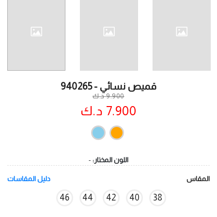
قميص نسائي - 940265
9.900 د.ك
7.900 د.ك
اللون المختار:
-
المقاس
دليل المقاسات
46
44
42
40
38