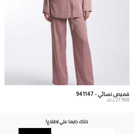
قميص نسائي - 941147
27.900 د.ك
خلك دايما علي اطلاع!