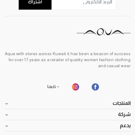
اشتراك
Aqua with stores across Kuwait it has been a beacon of success
for over 17 years as a retailer of quality women fashion clothing
and casual wear.
~ تابعنا
المنتجات
شركة
يدعم