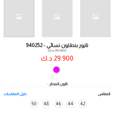
تايور بنطلون نسائي - 940252
39.900 د.ك
29.900 د.ك
اللون المختار:
-
المقاس
دليل المقاسات
50
48
46
44
42