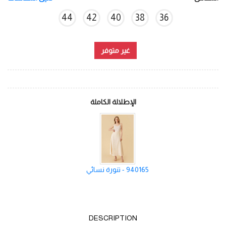
44
42
40
38
36
غير متوفر
الإطلالة الكاملة
940165 - تنورة نسائي
DESCRIPTION