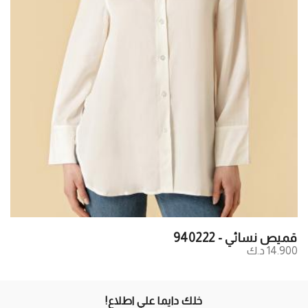
قميص نسائي - 940222
14.900 د.ك
خلك دايما علي اطلاع!