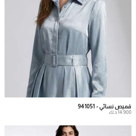
قميص نسائي - 941051
14.900 د.ك