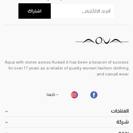
اشتراك
Aqua with stores across Kuwait it has been a beacon of success
for over 17 years as a retailer of quality women fashion clothing
and casual wear.
~ تابعنا
المنتجات
شركة
يدعم