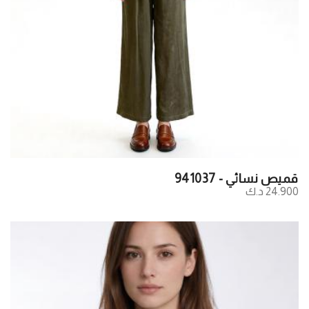
قميص نسائي - 941037
24.900 د.ك