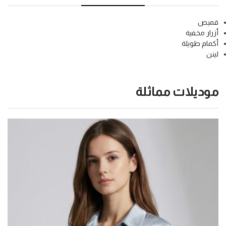
قميص
أزرار مخفية
أكمام طويلة
لينن
موديلات مماثلة