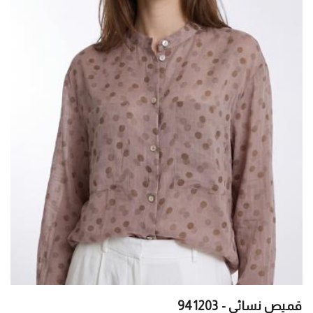
قميص نسائي - 941203