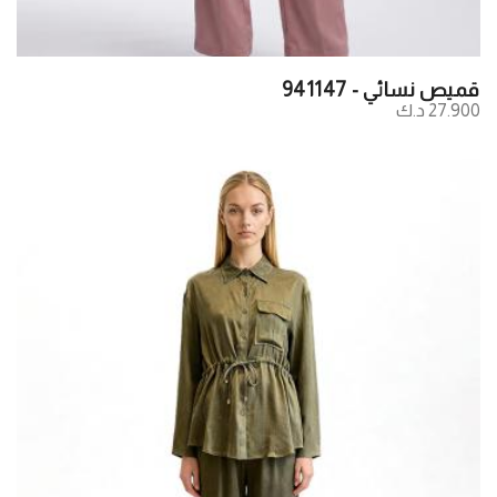
قميص نسائي - 941147
27.900 د.ك