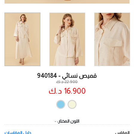
قميص نسائي - 940184
22.900 د.ك
16.900 د.ك
اللون المختار:
-
المقاس
دليل المقاسات