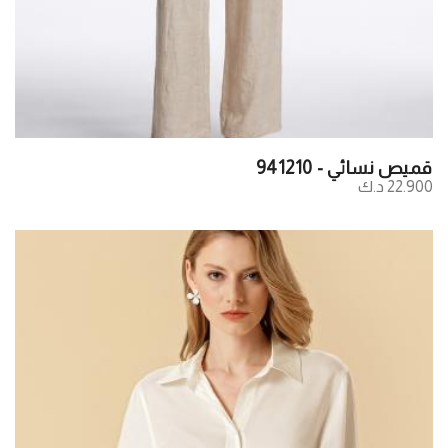
قميص نسائي - 941210
22.900 د.ك