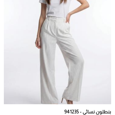
بنطلون نسائي - 941235