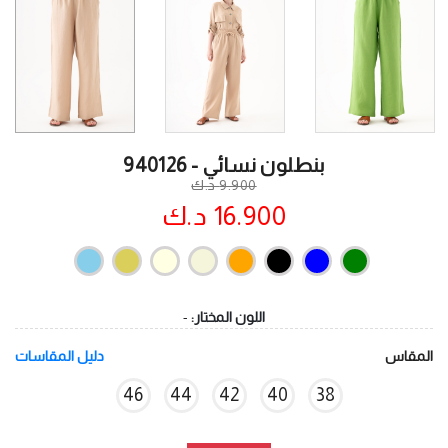
بنطلون نسائي - 940126
9.900 د.ك
16.900 د.ك
اللون المختار:
-
المقاس
دليل المقاسات
46
44
42
40
38