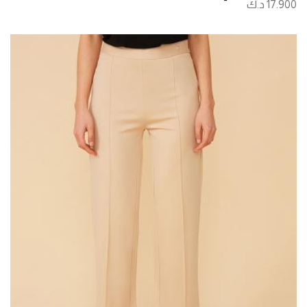
17.900 د.ك