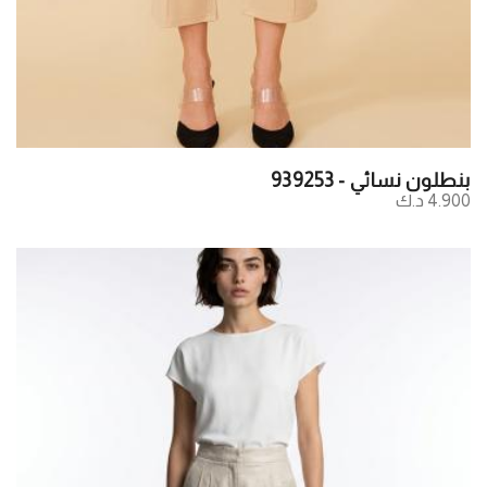
بنطلون نسائي - 939253
4.900 د.ك