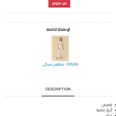
غير متوفر
الإطلالة الكاملة
939265 - بنطلون نسائي
DESCRIPTION
قميص
أزرار مامية
حزام