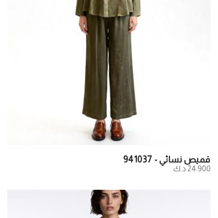
قميص نسائي - 941037
24.900 د.ك