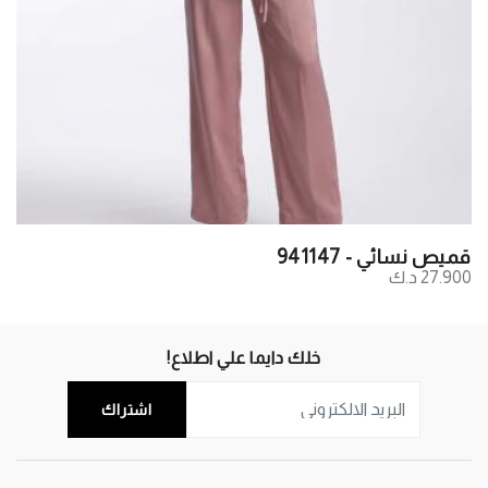
قميص نسائي - 941147
27.900 د.ك
خلك دايما علي اطلاع!
اشتراك