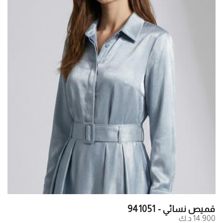
قميص نسائي - 941051
14.900 د.ك