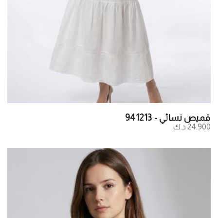
قميص نسائي - 941213
24.900 د.ك