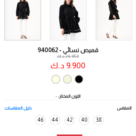
قميص نسائي - 940062
24.950 د.ك
9.900 د.ك
اللون المختار:
-
المقاس
دليل المقاسات
46
44
42
40
38