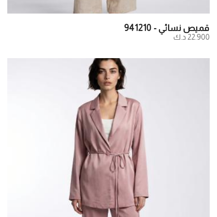
قميص نسائي - 941210
22.900 د.ك