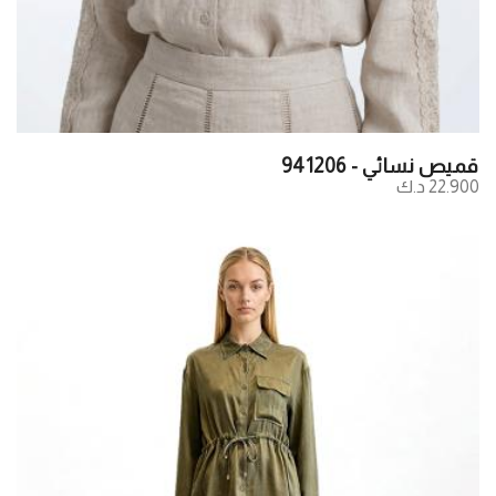
قميص نسائي - 941206
22.900 د.ك