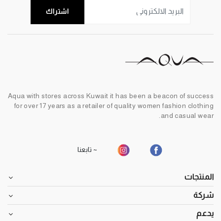
اشتراك
Aqua with stores across Kuwait it has been a beacon of success
for over 17 years as a retailer of quality women fashion clothing
and casual wear.
~ تابعنا
المنتجات
شركة
يدعم