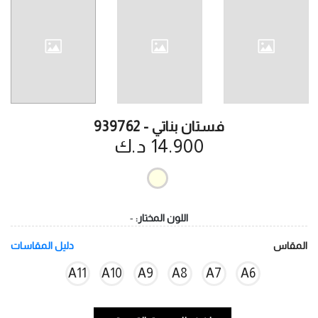
فستان بناتي - 939762
14.900 د.ك
اللون المختار:
-
المقاس
دليل المقاسات
A11
A10
A9
A8
A7
A6