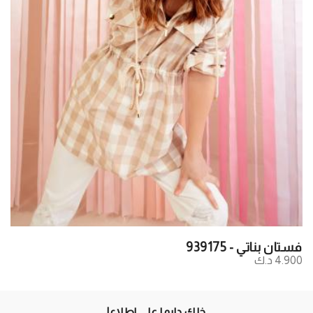
فستان بناتي - 939175
4.900 د.ك
خلك دايما علي اطلاع!