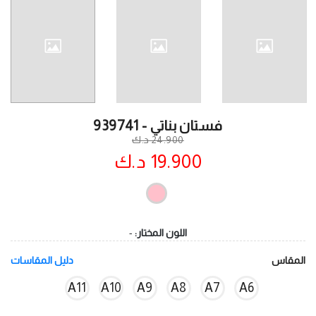
فستان بناتي - 939741
24.900 د.ك
19.900 د.ك
اللون المختار:
-
المقاس
دليل المقاسات
A11
A10
A9
A8
A7
A6