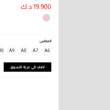
19.900 د.ك
المقاس
10
A9
A8
A7
A6
اضف الي عربة التسوق