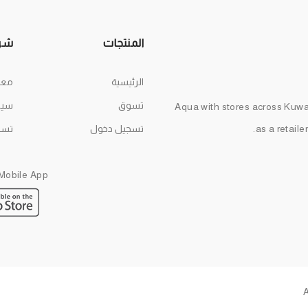
المنتجات
شر
الرئيسية
معل
تسوق
سيا
Aqua with stores across Kuwai
as a retaile
تسجيل دخول
تسو
Mobile App