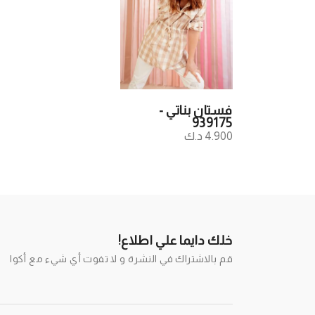
فستان بناتي -
939175
4.900 د.ك
خلك دايما علي اطلاع!
قم بالاشتراك في النشرة و لا تفوت أي شيء مع أكوا