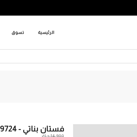
الرئيسية
تسوق
فستان بناتي - 939724
14.900 د.ك