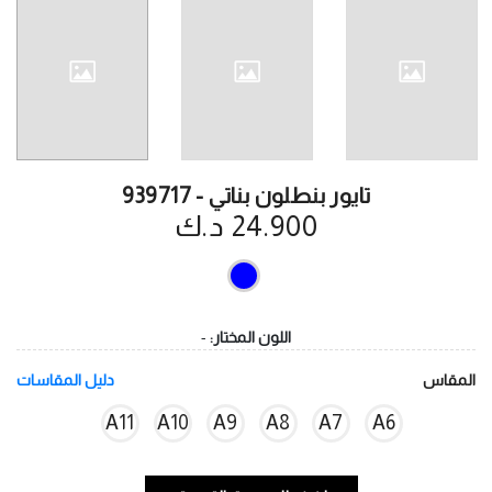
تايور بنطلون بناتي - 939717
24.900 د.ك
اللون المختار:
-
المقاس
دليل المقاسات
A11
A10
A9
A8
A7
A6