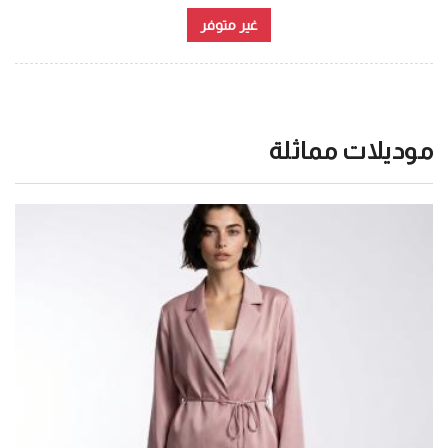
غير متوفر
موديلات مماثلة