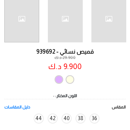
قميص نسائي - 939692
29.900 د.ك
9.900 د.ك
اللون المختار:
-
المقاس
دليل المقاسات
44
42
40
38
36