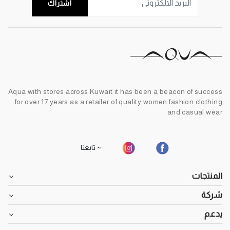
اشتراك
Aqua with stores across Kuwait it has been a beacon of success
for over 17 years as a retailer of quality women fashion clothing
and casual wear.
~ تابعنا
المنتجات
شركة
يدعم