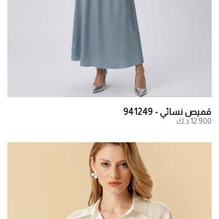
قميص نسائي - 941249
12.900 د.ك