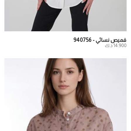
قميص نسائي - 940756
14.900 د.ك