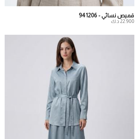
قميص نسائي - 941206
22.900 د.ك