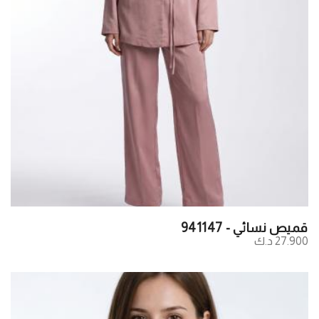
قميص نسائي - 941147
27.900 د.ك