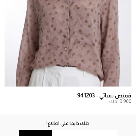
قميص نسائي - 941203
19.900 د.ك
خلك دايما علي اطلاع!