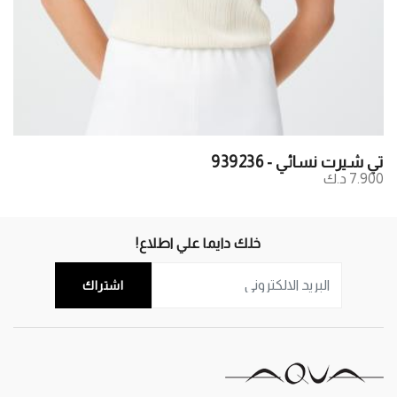
تي شيرت نسائي - 939236
7.900 د.ك
خلك دايما علي اطلاع!
اشتراك