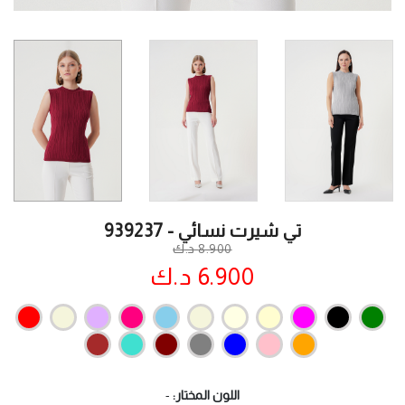
تي شيرت نسائي - 939237
8.900 د.ك
6.900 د.ك
اللون المختار:
-