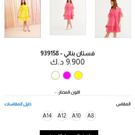
فستان بناتي - 939158
9.900 د.ك
اللون المختار:
-
المقاس
دليل المقاسات
A14
A12
A10
A8