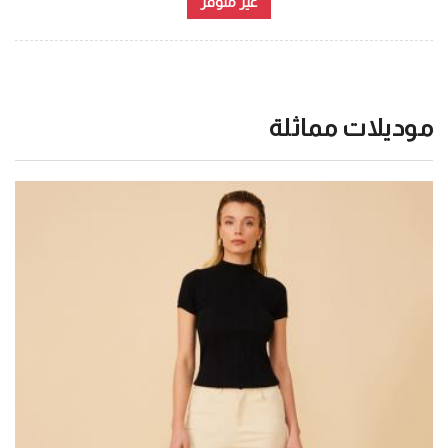
غير متوفر
موديلات مماثلة