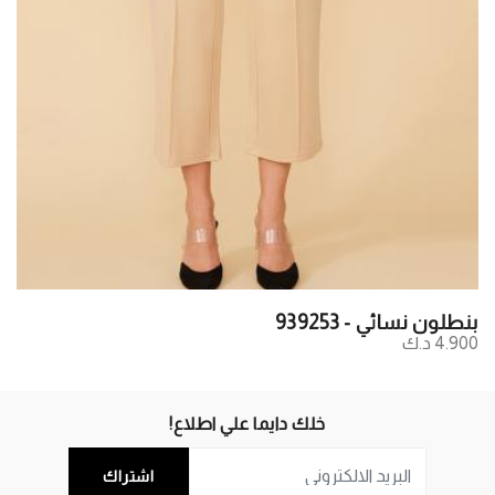
بنطلون نسائي - 939253
4.900 د.ك
خلك دايما علي اطلاع!
اشتراك