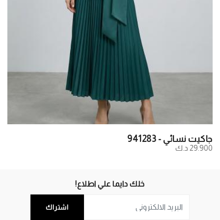
جاكيت نسائي - 941283
29.900 د.ك
خلك دايما علي اطلاع!
اشتراك