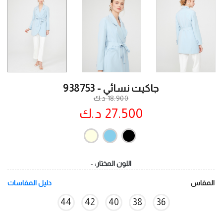
جاكيت نسائي - 938753
18.900 د.ك
27.500 د.ك
اللون المختار:
-
المقاس
دليل المقاسات
44
42
40
38
36