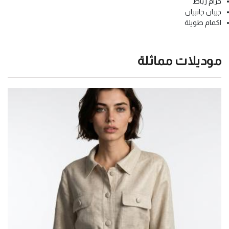
حزام رباط
جيبان جانبيان
اكمام طويلة
موديلات مماثلة